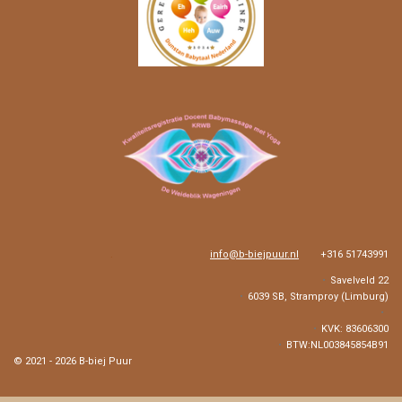
m
.
info@b-biejpuur.nl
+316 51743991
Savelveld 22
6039 SB, Stramproy (Limburg)
KVK: 83606300
BTW:NL003845854B91
© 2021 - 2026 B-biej Puur