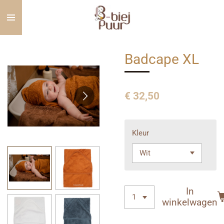
Ga
direct
naar
de
Badcape XL
hoofdinhoud
€ 32,50
Kleur
In
winkelwagen