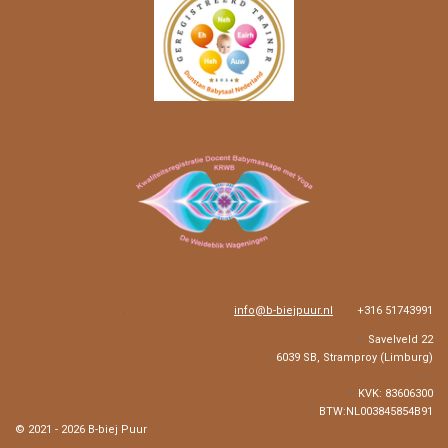
k
a
p
m
.
info@b-biejpuur.nl
+316 51743991
Savelveld 22
6039 SB, Stramproy (Limburg)
KVK: 83606300
BTW:NL003845854B91
© 2021 - 2026 B-biej Puur