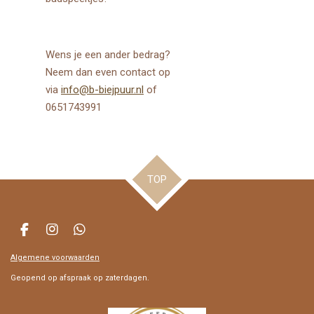
Wens je een ander bedrag?
Neem dan even contact op
via
info@b-biejpuur.nl
of
0651743991
TOP
F
I
W
a
n
h
Algemene voorwaarden
c
s
a
e
t
t
Geopend op afspraak op zaterdagen.
b
a
s
o
g
A
o
r
p