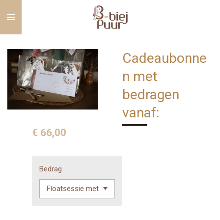
Ga
direct
naar
de
Cadeaubonne
hoofdinhoud
n met
bedragen
vanaf:
€ 66,00
Bedrag